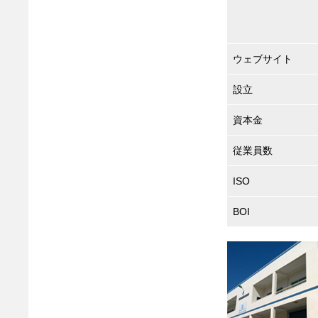
ウェブサイト
設立
資本金
従業員数
ISO
BOI